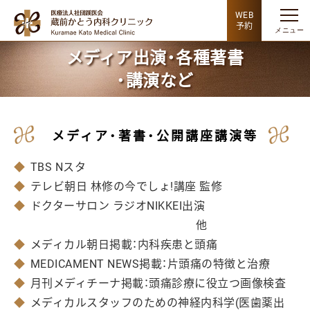
WEB
予約
メディア出演・各種著書
・講演など
メディア・著書・公開講座講演等
◆
TBS Nスタ
◆
テレビ朝日 林修の今でしょ!講座 監修
◆
ドクターサロン ラジオNIKKEI出演
他
◆
メディカル朝日掲載：内科疾患と頭痛
◆
MEDICAMENT NEWS掲載：片頭痛の特徴と治療
◆
月刊メディチーナ掲載：頭痛診療に役立つ画像検査
◆
メディカルスタッフのための神経内科学(医歯薬出